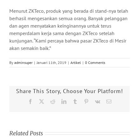
Menurut ZKTeco, produk yang berada di stand-nya telah
berhasil mengesankan semua orang. Banyak pelanggan
dan agen menyatakan keinginannya untuk terus
memperdalam kerja sama dengan ZKTeco setelah
kunjungan. “Kami percaya bahwa pasar ZKTeco di Mesir
akan semakin baik.”
By
adminsuper
|
Januari 11th, 2019
|
Artikel
|
0 Comments
Share This Story, Choose Your Platform!
Facebook
X
Reddit
LinkedIn
Tumblr
Pinterest
Vk
Email
Related Posts