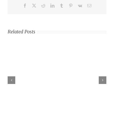
Facebook
X
Reddit
LinkedIn
Tumblr
Pinterest
Vk
Email
Related Posts