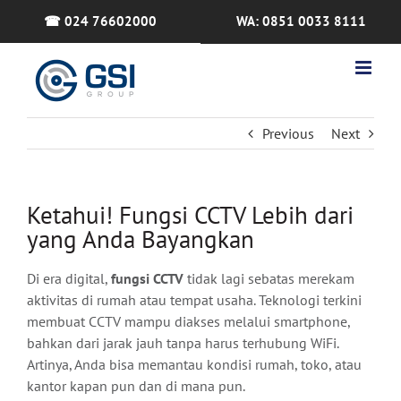
Skip
☎ 024 76602000
WA: 0851 0033 8111
to
content
Previous
Next
Ketahui! Fungsi CCTV Lebih dari
yang Anda Bayangkan
Di era digital,
fungsi CCTV
tidak lagi sebatas merekam
aktivitas di rumah atau tempat usaha. Teknologi terkini
membuat CCTV mampu diakses melalui smartphone,
bahkan dari jarak jauh tanpa harus terhubung WiFi.
Artinya, Anda bisa memantau kondisi rumah, toko, atau
kantor kapan pun dan di mana pun.