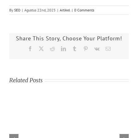
By
SEO
|
Agustus 22nd, 2025
|
Artikel
|
0 Comments
Share This Story, Choose Your Platform!
Facebook
X
Reddit
LinkedIn
Tumblr
Pinterest
Vk
Email
Related Posts