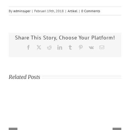
By
adminsuper
|
Februari 19th, 2018
|
Artikel
|
0 Comments
Share This Story, Choose Your Platform!
Facebook
X
Reddit
LinkedIn
Tumblr
Pinterest
Vk
Email
Related Posts