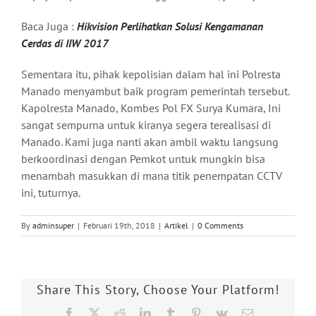
Baca Juga :
Hikvision Perlihatkan Solusi Kengamanan
Cerdas di IIW 2017
Sementara itu, pihak kepolisian dalam hal ini Polresta
Manado menyambut baik program pemerintah tersebut.
Kapolresta Manado, Kombes Pol FX Surya Kumara, Ini
sangat sempurna untuk kiranya segera terealisasi di
Manado. Kami juga nanti akan ambil waktu langsung
berkoordinasi dengan Pemkot untuk mungkin bisa
menambah masukkan di mana titik penempatan CCTV
ini, tuturnya.
By
adminsuper
|
Februari 19th, 2018
|
Artikel
|
0 Comments
Share This Story, Choose Your Platform!
Facebook
X
Reddit
LinkedIn
Tumblr
Pinterest
Vk
Email