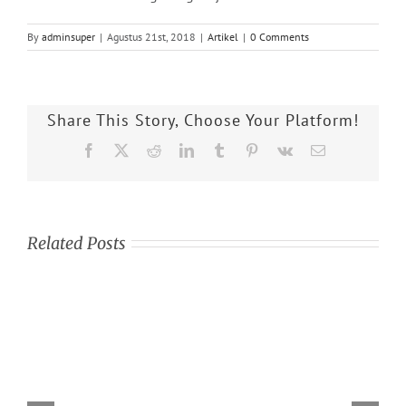
By
adminsuper
|
Agustus 21st, 2018
|
Artikel
|
0 Comments
Share This Story, Choose Your Platform!
Facebook
X
Reddit
LinkedIn
Tumblr
Pinterest
Vk
Email
Related Posts