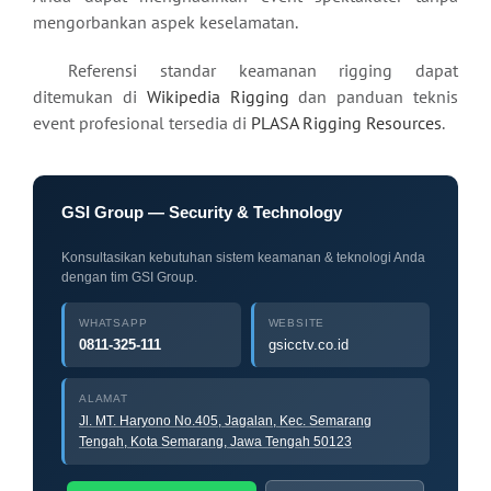
mengorbankan aspek keselamatan.
Referensi standar keamanan rigging dapat
ditemukan di
Wikipedia Rigging
dan panduan teknis
event profesional tersedia di
PLASA Rigging Resources
.
GSI Group — Security & Technology
Konsultasikan kebutuhan sistem keamanan & teknologi Anda
dengan tim GSI Group.
WHATSAPP
WEBSITE
0811-325-111
gsicctv.co.id
ALAMAT
Jl. MT. Haryono No.405, Jagalan, Kec. Semarang
Tengah, Kota Semarang, Jawa Tengah 50123