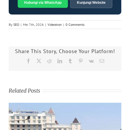
Hubungi via WhatsApp
Kunjungi Website
By
SEO
|
Mei 7th, 2026
|
Videotron
|
0 Comments
Share This Story, Choose Your Platform!
Facebook
X
Reddit
LinkedIn
Tumblr
Pinterest
Vk
Email
Related Posts