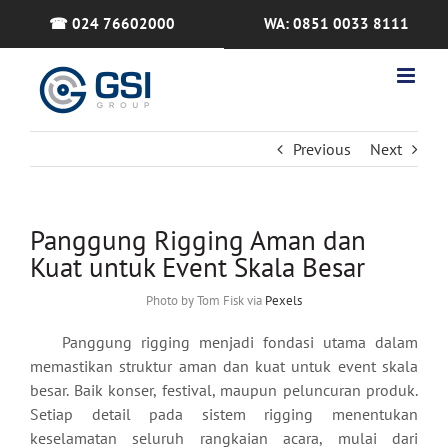
Skip
☎ 024 76602000
WA: 0851 0033 8111
to
content
Previous
Next
Panggung Rigging Aman dan
Kuat untuk Event Skala Besar
Photo by Tom Fisk via
Pexels
Panggung rigging menjadi fondasi utama dalam
memastikan struktur aman dan kuat untuk event skala
besar. Baik konser, festival, maupun peluncuran produk.
Setiap detail pada sistem rigging menentukan
keselamatan seluruh rangkaian acara, mulai dari